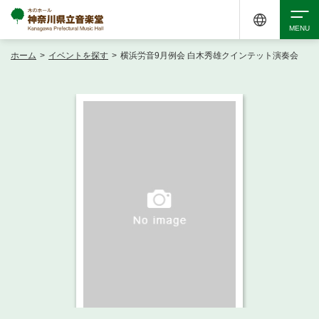
ホーム
>
イベントを探す
>
横浜労音9月例会 白木秀雄クインテット演奏会
検索
アクセシビリティ
チケット購入
交通案内
イベントを探す
・ イベント一覧
ご来場案内
・ イベントカレンダー
・ 館内サービス・アクセシビリティ
施設を借りる