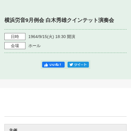
・ フロアマップ
・ 施設を借りる
音楽堂について
・ 交通案内
横浜労音9月例会 白木秀雄クインテット演奏会
・ 空き状況
・ よくある質問
・ 音楽堂のご案内
神奈川県立音楽堂
・ 抽選対象日
日時
1964/9/15
(火)
18:30
開演
SNS
・ フロアマップ
会場
ホール
・ 利用料金
・ 芸術参与
・ 建築見学ツアー
主催