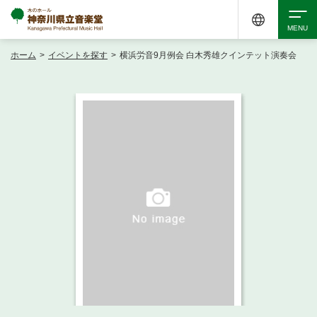
ホーム
>
イベントを探す
>
横浜労音9月例会 白木秀雄クインテット演奏会
検索
アクセシビリティ
チケット購入
交通案内
イベントを探す
・ イベント一覧
ご来場案内
・ イベントカレンダー
・ 館内サービス・アクセシビリティ
施設を借りる