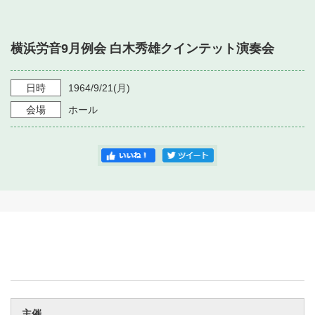
・ フロアマップ
・ 施設を借りる
音楽堂について
・ 交通案内
横浜労音9月例会 白木秀雄クインテット演奏会
・ 空き状況
・ よくある質問
・ 音楽堂のご案内
神奈川県立音楽堂
・ 抽選対象日
日時
1964/9/21
(月)
SNS
・ フロアマップ
会場
ホール
・ 利用料金
・ 芸術参与
・ 建築見学ツアー
主催