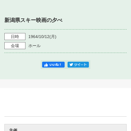
・ フロアマップ
・ 施設を借りる
音楽堂について
・ 交通案内
新潟県スキー映画の夕べ
・ 空き状況
・ よくある質問
・ 音楽堂のご案内
神奈川県立音楽堂
・ 抽選対象日
日時
1964/10/12
(月)
SNS
・ フロアマップ
会場
ホール
・ 利用料金
・ 芸術参与
・ 建築見学ツアー
主催