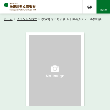
ホーム
>
イベントを探す
>
横浜労音11月例会 五十嵐喜芳テノール独唱会
検索
アクセシビリティ
チケット購入
交通案内
イベントを探す
・ イベント一覧
ご来場案内
・ イベントカレンダー
・ 館内サービス・アクセシビリティ
施設を借りる