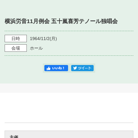
・ フロアマップ
・ 施設を借りる
音楽堂について
・ 交通案内
横浜労音11月例会 五十嵐喜芳テノール独唱会
・ 空き状況
・ よくある質問
・ 音楽堂のご案内
神奈川県立音楽堂
・ 抽選対象日
日時
1964/11/2
(月)
SNS
・ フロアマップ
会場
ホール
・ 利用料金
・ 芸術参与
・ 建築見学ツアー
主催