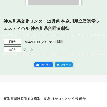
・ フロアマップ
・ 施設を借りる
音楽堂について
・ 交通案内
・ 空き状況
神奈川県文化センター11月祭 神奈川県立音楽堂フ
・ よくある質問
・ 音楽堂のご案内
神奈川県立音楽堂
ェスティバル 神奈川県合同演劇祭
・ 抽選対象日
SNS
・ フロアマップ
・ 利用料金
日時
1964/11/11
(水)
18:00
開演
・ 芸術参与
会場
ホール
・ 建築見学ツアー
横浜演劇研究所附属横浜小劇場 ほかコルという男 ほか