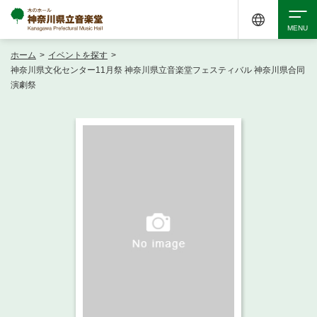
ホーム
>
イベントを探す
>
検索
神奈川県文化センター11月祭 神奈川県立音楽堂フェスティバル 神奈川県合同
演劇祭
アクセシビリティ
チケット購入
交通案内
イベントを探す
・ イベント一覧
ご来場案内
・ イベントカレンダー
・ 館内サービス・アクセシビリティ
施設を借りる