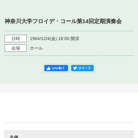
・ フロアマップ
・ 施設を借りる
音楽堂について
・ 交通案内
神奈川大学フロイデ・コール第14回定期演奏会
・ 空き状況
・ よくある質問
・ 音楽堂のご案内
神奈川県立音楽堂
・ 抽選対象日
日時
1964/12/4
(金)
18:00
開演
SNS
・ フロアマップ
会場
ホール
・ 利用料金
・ 芸術参与
・ 建築見学ツアー
主催