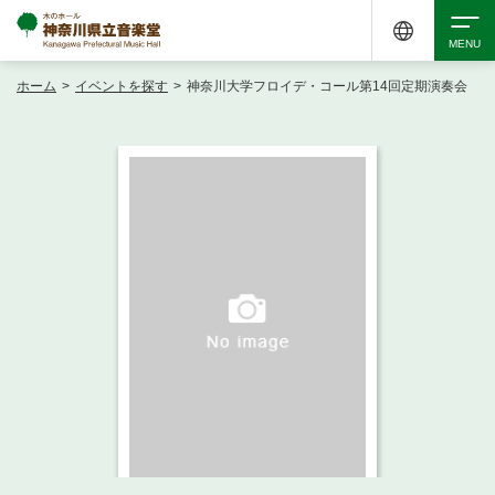
ホーム
>
イベントを探す
>
神奈川大学フロイデ・コール第14回定期演奏会
検索
アクセシビリティ
チケット購入
交通案内
イベントを探す
・ イベント一覧
ご来場案内
・ イベントカレンダー
・ 館内サービス・アクセシビリティ
施設を借りる