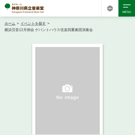
ホーム
>
イベントを探す
>
検索
横浜労音12月例会 ゲバントハウス弦楽四重奏団演奏会
アクセシビリティ
チケット購入
交通案内
イベントを探す
・ イベント一覧
ご来場案内
・ イベントカレンダー
・ 館内サービス・アクセシビリティ
施設を借りる