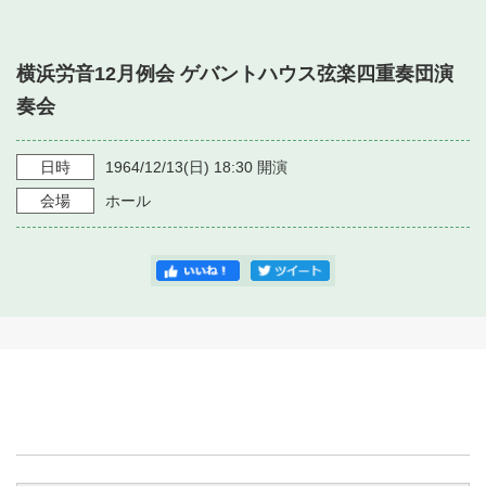
・ フロアマップ
・ 施設を借りる
音楽堂について
・ 交通案内
横浜労音12月例会 ゲバントハウス弦楽四重奏団演
・ 空き状況
・ よくある質問
奏会
・ 音楽堂のご案内
神奈川県立音楽堂
・ 抽選対象日
SNS
・ フロアマップ
日時
1964/12/13
(日)
18:30
開演
・ 利用料金
会場
ホール
・ 芸術参与
・ 建築見学ツアー