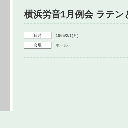
横浜労音1月例会 ラテ
日時
1965/2/1
(月)
会場
ホール