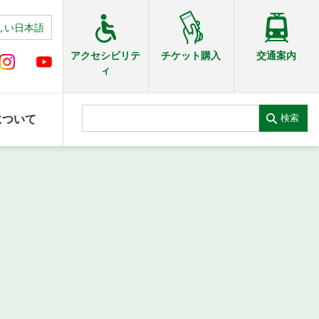
しい日本語
交通案内
アクセシビリテ
チケット購入
ィ
検索
について