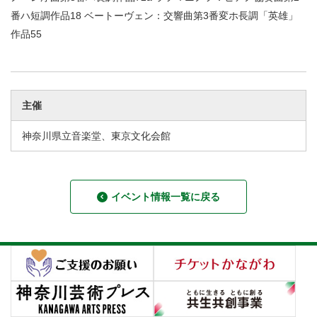
番ハ短調作品18 ベートーヴェン：交響曲第3番変ホ長調「英雄」
作品55
主催
神奈川県立音楽堂、東京文化会館
イベント情報一覧に戻る