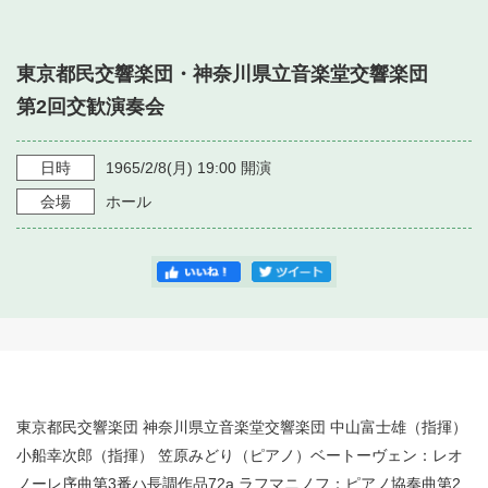
・ フロアマップ
・ 施設を借りる
音楽堂について
・ 交通案内
東京都民交響楽団・神奈川県立音楽堂交響楽団
・ 空き状況
・ よくある質問
第2回交歓演奏会
・ 音楽堂のご案内
神奈川県立音楽堂
・ 抽選対象日
SNS
・ フロアマップ
日時
1965/2/8
(月)
19:00
開演
・ 利用料金
会場
ホール
・ 芸術参与
・ 建築見学ツアー
東京都民交響楽団 神奈川県立音楽堂交響楽団 中山富士雄（指揮）
小船幸次郎（指揮） 笠原みどり（ピアノ）ベートーヴェン：レオ
ノーレ序曲第3番ハ長調作品72a ラフマニノフ：ピアノ協奏曲第2