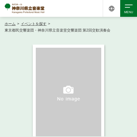
ホーム
>
イベントを探す
>
検索
東京都民交響楽団・神奈川県立音楽堂交響楽団 第2回交歓演奏会
アクセシビリティ
チケット購入
交通案内
イベントを探す
・ イベント一覧
ご来場案内
・ イベントカレンダー
・ 館内サービス・アクセシビリティ
施設を借りる