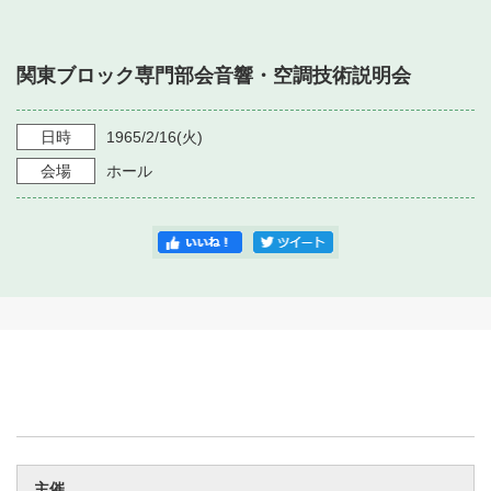
・ フロアマップ
・ 施設を借りる
音楽堂について
・ 交通案内
関東ブロック専門部会音響・空調技術説明会
・ 空き状況
・ よくある質問
・ 音楽堂のご案内
神奈川県立音楽堂
・ 抽選対象日
日時
1965/2/16
(火)
SNS
・ フロアマップ
会場
ホール
・ 利用料金
・ 芸術参与
・ 建築見学ツアー
主催