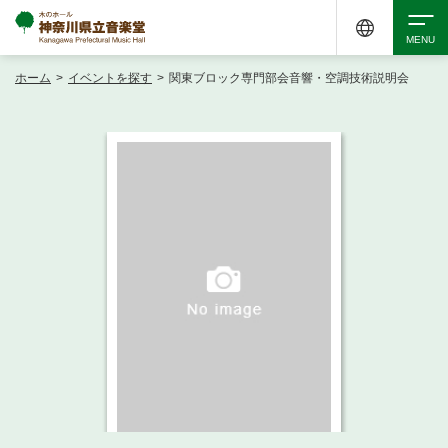
ホーム
>
イベントを探す
>
関東ブロック専門部会音響・空調技術説明会
検索
アクセシビリティ
チケット購入
交通案内
イベントを探す
・ イベント一覧
ご来場案内
・ イベントカレンダー
・ 館内サービス・アクセシビリティ
施設を借りる