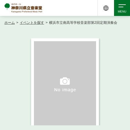
ホーム
>
イベントを探す
>
横浜市立南高等学校音楽部第2回定期演奏会
検索
アクセシビリティ
チケット購入
交通案内
イベントを探す
・ イベント一覧
ご来場案内
・ イベントカレンダー
・ 館内サービス・アクセシビリティ
施設を借りる