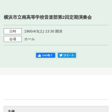
・ フロアマップ
・ 施設を借りる
音楽堂について
・ 交通案内
横浜市立南高等学校音楽部第2回定期演奏会
・ 空き状況
・ よくある質問
・ 音楽堂のご案内
神奈川県立音楽堂
・ 抽選対象日
日時
1965/4/3
(土)
13:30
開演
SNS
・ フロアマップ
会場
ホール
・ 利用料金
・ 芸術参与
・ 建築見学ツアー
主催