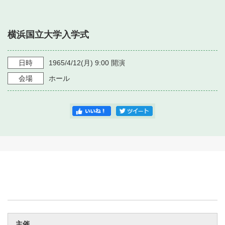
・ フロアマップ
・ 施設を借りる
音楽堂について
・ 交通案内
横浜国立大学入学式
・ 空き状況
・ よくある質問
・ 音楽堂のご案内
神奈川県立音楽堂
・ 抽選対象日
日時
1965/4/12
(月)
9:00
開演
SNS
・ フロアマップ
会場
ホール
・ 利用料金
・ 芸術参与
・ 建築見学ツアー
主催