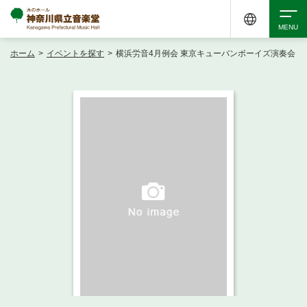
ホーム
>
イベントを探す
>
横浜労音4月例会 東京キューバンボーイズ演奏会
検索
アクセシビリティ
チケット購入
交通案内
イベントを探す
・ イベント一覧
ご来場案内
・ イベントカレンダー
・ 館内サービス・アクセシビリティ
施設を借りる