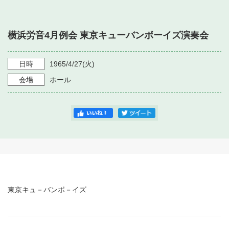
・ フロアマップ
・ 施設を借りる
音楽堂について
・ 交通案内
横浜労音4月例会 東京キューバンボーイズ演奏会
・ 空き状況
・ よくある質問
・ 音楽堂のご案内
神奈川県立音楽堂
・ 抽選対象日
日時
1965/4/27
(火)
SNS
・ フロアマップ
会場
ホール
・ 利用料金
・ 芸術参与
・ 建築見学ツアー
東京キュ－バンボ－イズ