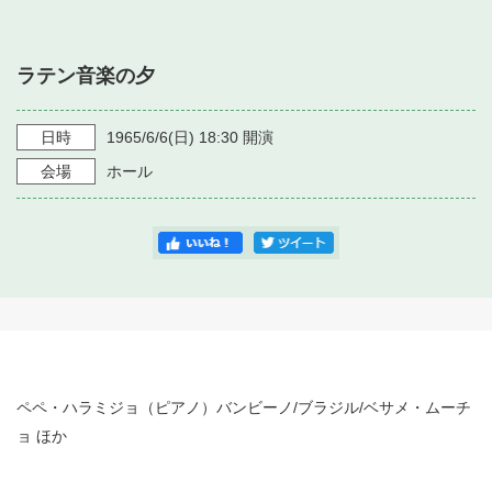
・ フロアマップ
・ 施設を借りる
音楽堂について
・ 交通案内
ラテン音楽の夕
・ 空き状況
・ よくある質問
・ 音楽堂のご案内
神奈川県立音楽堂
・ 抽選対象日
日時
1965/6/6
(日)
18:30
開演
SNS
・ フロアマップ
会場
ホール
・ 利用料金
・ 芸術参与
・ 建築見学ツアー
ペペ・ハラミジョ（ピアノ）バンビーノ/ブラジル/ベサメ・ムーチ
ョ ほか