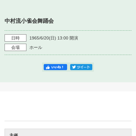
・ フロアマップ
・ 施設を借りる
音楽堂について
・ 交通案内
中村流小雀会舞踊会
・ 空き状況
・ よくある質問
・ 音楽堂のご案内
神奈川県立音楽堂
・ 抽選対象日
日時
1965/6/20
(日)
13:00
開演
SNS
・ フロアマップ
会場
ホール
・ 利用料金
・ 芸術参与
・ 建築見学ツアー
主催