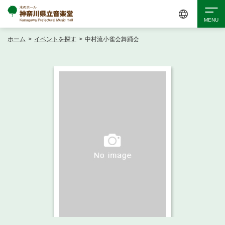
ホーム
>
イベントを探す
>
中村流小雀会舞踊会
検索
アクセシビリティ
チケット購入
交通案内
イベントを探す
・ イベント一覧
ご来場案内
・ イベントカレンダー
・ 館内サービス・アクセシビリティ
施設を借りる