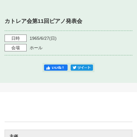
・ フロアマップ
・ 施設を借りる
音楽堂について
・ 交通案内
カトレア会第11回ピアノ発表会
・ 空き状況
・ よくある質問
・ 音楽堂のご案内
神奈川県立音楽堂
・ 抽選対象日
日時
1965/6/27
(日)
SNS
・ フロアマップ
会場
ホール
・ 利用料金
・ 芸術参与
・ 建築見学ツアー
主催