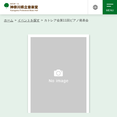
ホーム
>
イベントを探す
>
カトレア会第11回ピアノ発表会
検索
アクセシビリティ
チケット購入
交通案内
イベントを探す
・ イベント一覧
ご来場案内
・ イベントカレンダー
・ 館内サービス・アクセシビリティ
施設を借りる