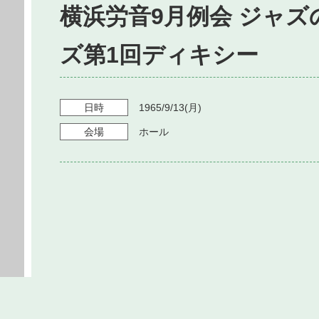
横浜労音9月例会 ジャ
ズ第1回ディキシー
日時
1965/9/13
(月)
会場
ホール