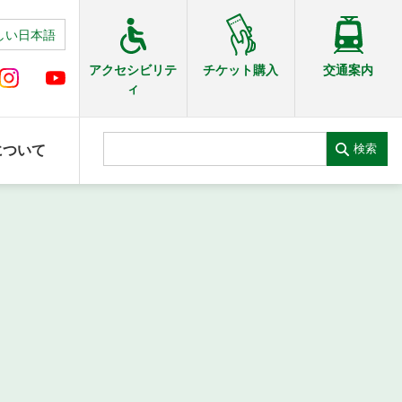
しい日本語
交通案内
アクセシビリテ
チケット購入
ィ
検索
について