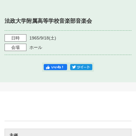
・ フロアマップ
・ 施設を借りる
音楽堂について
・ 交通案内
法政大学附属高等学校音楽部音楽会
・ 空き状況
・ よくある質問
・ 音楽堂のご案内
神奈川県立音楽堂
・ 抽選対象日
日時
1965/9/18
(土)
SNS
・ フロアマップ
会場
ホール
・ 利用料金
・ 芸術参与
・ 建築見学ツアー
主催