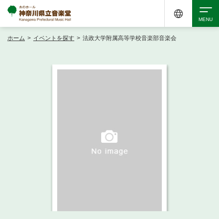
ホーム
>
イベントを探す
>
法政大学附属高等学校音楽部音楽会
検索
アクセシビリティ
チケット購入
交通案内
イベントを探す
・ イベント一覧
ご来場案内
・ イベントカレンダー
・ 館内サービス・アクセシビリティ
施設を借りる