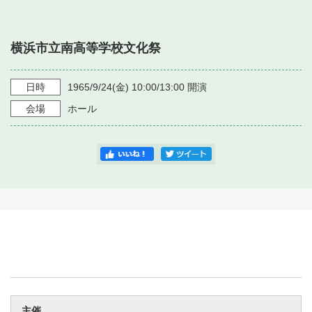
・ フロアマップ
・ 施設を借りる
音楽堂について
・ 交通案内
横浜市立南高等学校文化祭
・ 空き状況
・ よくある質問
・ 音楽堂のご案内
神奈川県立音楽堂
・ 抽選対象日
日時
1965/9/24
(金)
10:00/13:00
開演
SNS
・ フロアマップ
会場
ホール
・ 利用料金
・ 芸術参与
・ 建築見学ツアー
主催