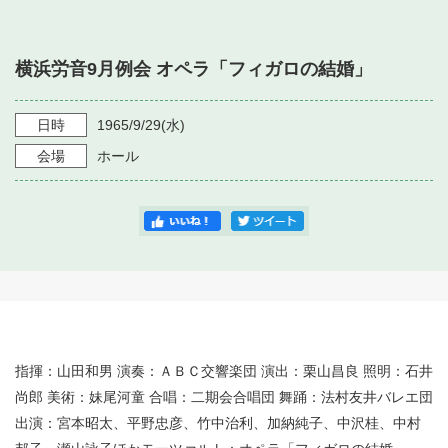
・ フロアマップ
・ 施設を借りる
音楽堂について
・ 交通案内
横浜労音9月例会 オペラ「フィガロの結婚」
・ 空き状況
・ よくある質問
・ 音楽堂のご案内
神奈川県立音楽堂
・ 抽選対象日
日時
1965/9/29
(水)
SNS
・ フロアマップ
会場
ホール
・ 利用料金
・ 芸術参与
・ 建築見学ツアー
指揮：山田和男 演奏：ＡＢＣ交響楽団 演出：栗山昌良 照明：石井
尚郎 美術：妹尾河童 合唱：二期会合唱団 舞踊：法村友井バレエ団
出演：宮本昭太、平野忠彦、竹中治利、加納純子、中沢桂、中村