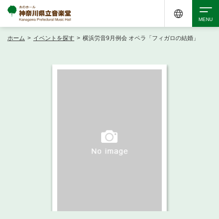
ホーム
>
イベントを探す
>
横浜労音9月例会 オペラ「フィガロの結婚」
検索
アクセシビリティ
チケット購入
交通案内
イベントを探す
・ イベント一覧
ご来場案内
・ イベントカレンダー
・ 館内サービス・アクセシビリティ
施設を借りる