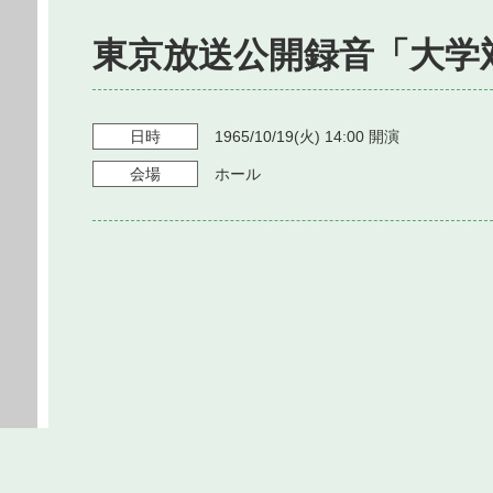
東京放送公開録音「大学
日時
1965/10/19
(火)
14:00
開演
会場
ホール