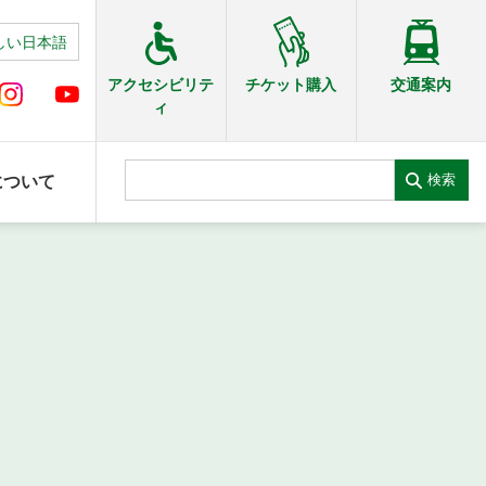
しい日本語
交通案内
アクセシビリテ
チケット購入
ィ
検索
について