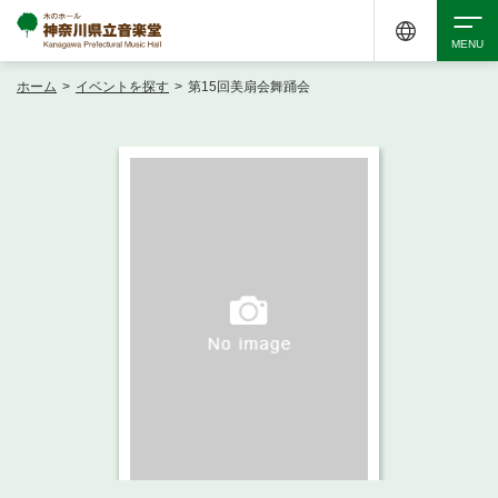
ホーム
>
イベントを探す
>
第15回美扇会舞踊会
検索
アクセシビリティ
チケット購入
交通案内
イベントを探す
・ イベント一覧
ご来場案内
・ イベントカレンダー
・ 館内サービス・アクセシビリティ
施設を借りる