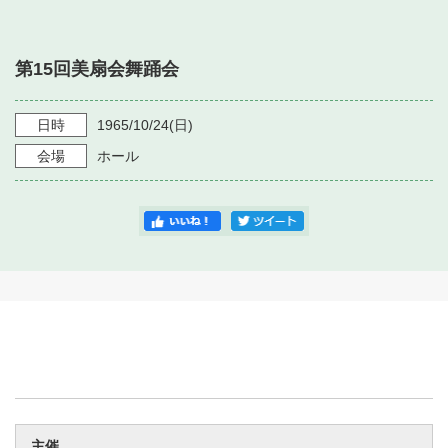
・ フロアマップ
・ 施設を借りる
音楽堂について
・ 交通案内
第15回美扇会舞踊会
・ 空き状況
・ よくある質問
・ 音楽堂のご案内
神奈川県立音楽堂
・ 抽選対象日
日時
1965/10/24
(日)
SNS
・ フロアマップ
会場
ホール
・ 利用料金
・ 芸術参与
・ 建築見学ツアー
主催