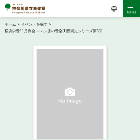
ホーム
>
イベントを探す
>
検索
横浜労音11月例会 ロマン派の音楽[1]音楽史シリーズ第3回
アクセシビリティ
チケット購入
交通案内
イベントを探す
・ イベント一覧
ご来場案内
・ イベントカレンダー
・ 館内サービス・アクセシビリティ
施設を借りる