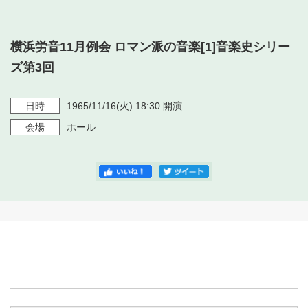
・ フロアマップ
・ 施設を借りる
音楽堂について
・ 交通案内
横浜労音11月例会 ロマン派の音楽[1]音楽史シリー
・ 空き状況
・ よくある質問
ズ第3回
・ 音楽堂のご案内
神奈川県立音楽堂
・ 抽選対象日
SNS
・ フロアマップ
日時
1965/11/16
(火)
18:30
開演
・ 利用料金
会場
ホール
・ 芸術参与
・ 建築見学ツアー