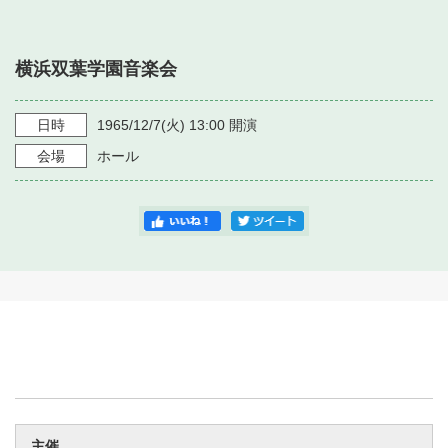
・ フロアマップ
・ 施設を借りる
音楽堂について
・ 交通案内
横浜双葉学園音楽会
・ 空き状況
・ よくある質問
・ 音楽堂のご案内
神奈川県立音楽堂
・ 抽選対象日
日時
1965/12/7
(火)
13:00
開演
SNS
・ フロアマップ
会場
ホール
・ 利用料金
・ 芸術参与
・ 建築見学ツアー
主催