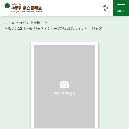
ホーム
>
イベントを探す
>
検索
横浜労音12月例会 ジャズ・シリーズ第2回 スウィング・ジャズ
アクセシビリティ
チケット購入
交通案内
イベントを探す
・ イベント一覧
ご来場案内
・ イベントカレンダー
・ 館内サービス・アクセシビリティ
施設を借りる