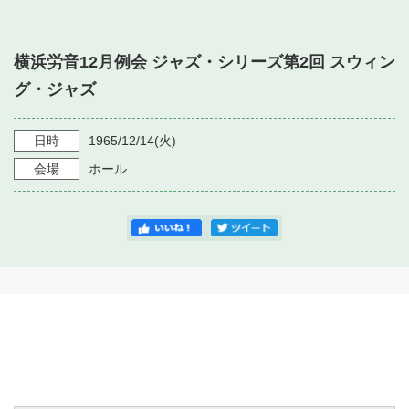
・ フロアマップ
・ 施設を借りる
音楽堂について
・ 交通案内
横浜労音12月例会 ジャズ・シリーズ第2回 スウィン
・ 空き状況
・ よくある質問
グ・ジャズ
・ 音楽堂のご案内
神奈川県立音楽堂
・ 抽選対象日
SNS
・ フロアマップ
日時
1965/12/14
(火)
・ 利用料金
会場
ホール
・ 芸術参与
・ 建築見学ツアー