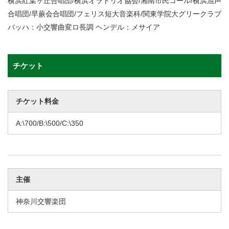
横浜紅葉ヶ丘合唱団/横浜オラトリオ協会/湘南市民コール/横浜混声
合唱団/早蕨会合唱団/フェリス短大音楽科/関東学院大グリークラブ
バッハ：小交響曲変ロ長調 ヘンデル：メサイア
チケット
チケット料金
A:\700/B:\500/C:\350
主催
神奈川交響楽団