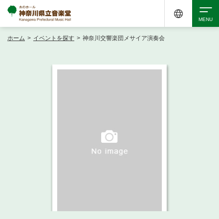
ホーム
>
イベントを探す
>
神奈川交響楽団メサイア演奏会
検索
アクセシビリティ
チケット購入
交通案内
イベントを探す
・ イベント一覧
ご来場案内
・ イベントカレンダー
・ 館内サービス・アクセシビリティ
施設を借りる