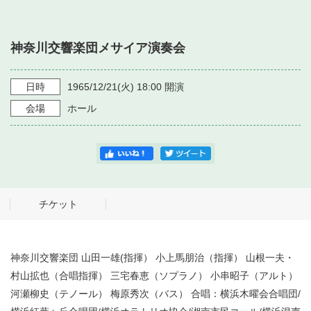
・ フロアマップ
・ 施設を借りる
音楽堂について
・ 交通案内
神奈川交響楽団メサイア演奏会
・ 空き状況
・ よくある質問
・ 音楽堂のご案内
神奈川県立音楽堂
・ 抽選対象日
日時
1965/12/21
(火)
18:00
開演
SNS
・ フロアマップ
会場
ホール
・ 利用料金
・ 芸術参与
・ 建築見学ツアー
チケット
神奈川交響楽団 山田一雄(指揮） 小上馬朋治（指揮） 山根一夫・
村山拡也（合唱指揮） 三宅春恵（ソプラノ） 小串昭子（アルト）
河瀬柳史（テノール） 梅原秀次（バス） 合唱：横浜木曜会合唱団/