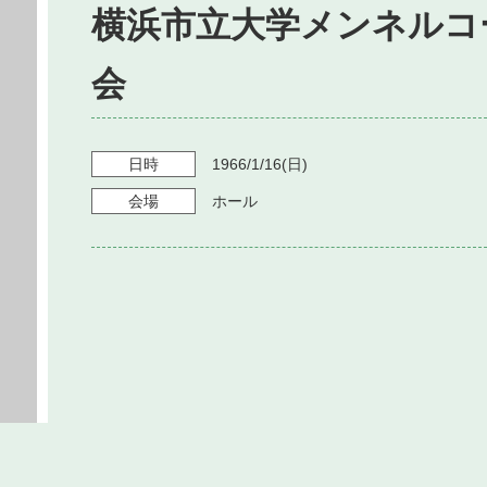
横浜市立大学メンネルコ
会
日時
1966/1/16
(日)
会場
ホール