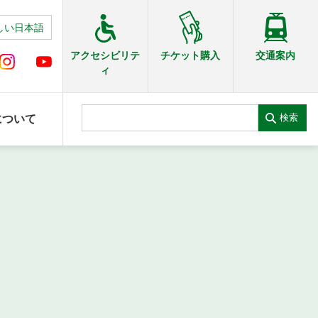
しい日本語
交通案内
アクセシビリテ
チケット購入
ィ
検索
について