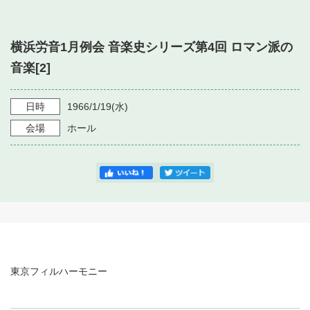
・ フロアマップ
・ 施設を借りる
音楽堂について
・ 交通案内
横浜労音1月例会 音楽史シリーズ第4回 ロマン派の
・ 空き状況
・ よくある質問
音楽[2]
・ 音楽堂のご案内
神奈川県立音楽堂
・ 抽選対象日
SNS
・ フロアマップ
日時
1966/1/19
(水)
・ 利用料金
会場
ホール
・ 芸術参与
・ 建築見学ツアー
東京フィルハーモニー