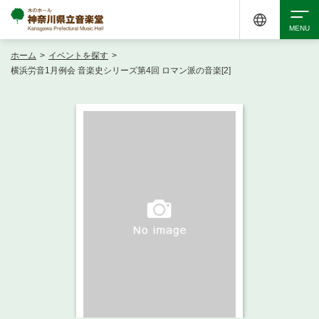
ホーム
>
イベントを探す
>
検索
横浜労音1月例会 音楽史シリーズ第4回 ロマン派の音楽[2]
アクセシビリティ
チケット購入
交通案内
イベントを探す
・ イベント一覧
ご来場案内
・ イベントカレンダー
・ 館内サービス・アクセシビリティ
施設を借りる