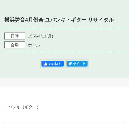
・ フロアマップ
・ 施設を借りる
音楽堂について
・ 交通案内
横浜労音4月例会 ユパンキ・ギター リサイタル
・ 空き状況
・ よくある質問
・ 音楽堂のご案内
神奈川県立音楽堂
・ 抽選対象日
日時
1966/4/11
(月)
SNS
・ フロアマップ
会場
ホール
・ 利用料金
・ 芸術参与
・ 建築見学ツアー
ユバンキ（ギタ－）