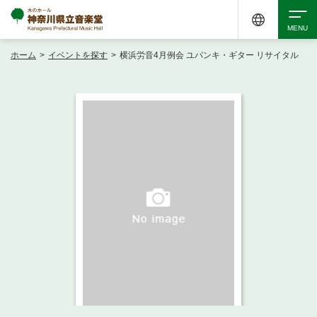
ホーム
>
イベントを探す
>
横浜労音4月例会 ユパンキ・ギター リサイタル
検索
アクセシビリティ
チケット購入
交通案内
イベントを探す
・ イベント一覧
ご来場案内
・ イベントカレンダー
・ 館内サービス・アクセシビリティ
施設を借りる