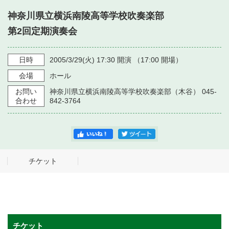
・ フロアマップ
神奈川県立横浜南陵高等学校吹奏楽部
・ 施設を借りる
音楽堂について
・ 交通案内
第2回定期演奏会
・ 空き状況
・ よくある質問
・ 音楽堂のご案内
神奈川県立音楽堂
日時
2005/3/29
(火)
17:30
開演 （
17:00
開場）
・ 抽選対象日
SNS
会場
ホール
・ フロアマップ
・ 利用料金
お問い
神奈川県立横浜南陵高等学校吹奏楽部（木谷） 045-
・ 芸術参与
合わせ
842-3764
・ 建築見学ツアー
チケット
チケット