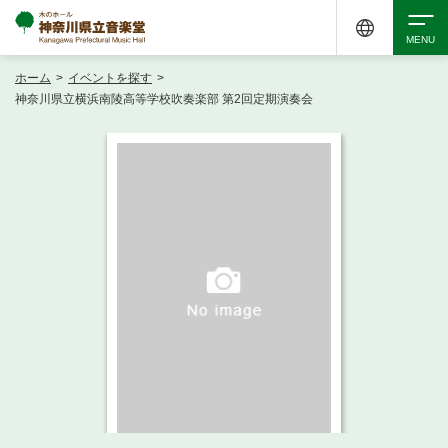
ホーム
>
イベントを探す
>
検索
神奈川県立横浜南陵高等学校吹奏楽部 第2回定期演奏会
アクセシビリティ
チケット購入
交通案内
イベントを探す
・ イベント一覧
ご来場案内
・ イベントカレンダー
・ 館内サービス・アクセシビリティ
施設を借りる