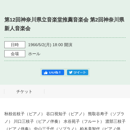
・ フロアマップ
・ 施設を借りる
音楽堂について
・ 交通案内
第12回神奈川県立音楽堂推薦音楽会 第2回神奈川県
・ 空き状況
・ よくある質問
新人音楽会
・ 音楽堂のご案内
神奈川県立音楽堂
・ 抽選対象日
SNS
・ フロアマップ
日時
1966/5/2
(月)
18:00
開演
・ 利用料金
会場
ホール
・ 芸術参与
・ 建築見学ツアー
チケット
秋枝佐枝子（ピアノ） 谷口視知子（ピアノ） 熊取谷寿子（ソプラ
ノ） 川口三枝子（ピアノ伴奏） 水谷苑子（フルート） 渡部三枝子
（ピアノ伴奏） 中山三千代（ソプラノ） 柏木美智代（ピアノ伴