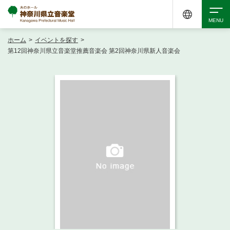
ホーム
>
イベントを探す
>
検索
第12回神奈川県立音楽堂推薦音楽会 第2回神奈川県新人音楽会
アクセシビリティ
チケット購入
交通案内
イベントを探す
・ イベント一覧
ご来場案内
・ イベントカレンダー
・ 館内サービス・アクセシビリティ
施設を借りる