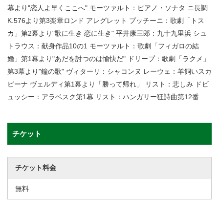
幕より"恋人よ早くここへ" モーツァルト：ピアノ・ソナタ ニ長調
K.576より第3楽章ロンド アレグレット プッチーニ：歌劇「トス
カ」第2幕より"歌に生き 恋に生き" 平井康三郎：九十九里浜 シュ
トラウス：献身作品10の1 モーツァルト：歌劇「フィガロの結
婚」第1幕より"あだを討つのは愉快だ" ドリープ：歌劇「ラクメ」
第3幕より"鐘の歌" ヴィターリ：シャコンヌ レーウェ：羊飼いスカ
ピーナ ヴェルディ第1幕より「勝って帰れ」 リスト：悲しみ ドビ
ュッシー：アラベスク第1幕 リスト：ハンガリー狂詩曲第12番
チケット
チケット料金
無料