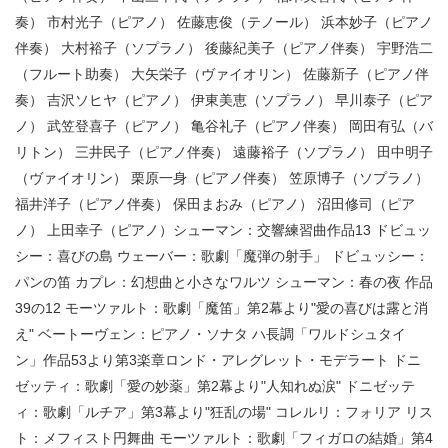
奏） 市村光子（ピアノ） 佐藤恵俊（テノール） 浜本妙子（ピアノ
伴奏） 大村裕子（ソプラノ） 後藤紀美子（ピアノ伴奏） 宇野浩二
（フルート助奏） 大矢栄子（ヴァイオリン） 佐藤新子（ピアノ伴
奏） 吉沢ソヒヤ（ピアノ） 伊東美恵（ソプラノ） 早川泰子（ピア
ノ） 武笠登喜子（ピアノ） 亀谷礼子（ピアノ伴奏） 岡田有弘（バ
リトン） 三井民子（ピアノ伴奏） 遠藤裕子（ソプラノ） 田中明子
（ヴァイオリン） 栗原一身（ピアノ伴奏） 笠原博子（ソプラノ）
福井洋子（ピアノ伴奏） 保田まおみ（ピアノ） 沼田修司（ピア
ノ） 上田幸子（ピアノ）シューマン：交響練習曲作品13 ドビュッ
シー：喜びの島 ウェーバー：歌劇「魔弾の射手」 ドビュッシー：
パンの笛 カプレ：幻想曲と小さなワルツ シューマン：春の夜 作品
39の12 モーツァルト：歌劇「魔笛」第2幕より"愛の喜びは露と消
え" ベートーヴェン：ピアノ・ソナタ ハ長調「ワルドシュタイ
ン」作品53より第3楽章ロンド・アレグレット・モデラート ドニ
ゼッティ：歌劇「愛の妙薬」第2幕より"人知れぬ涙" ドニゼッテ
ィ：歌劇「ルチア」第3幕より"狂乱の場" コレルリ：フォリア リス
ト：メフィスト円舞曲 モーツァルト：歌劇「フィガロの結婚」第4