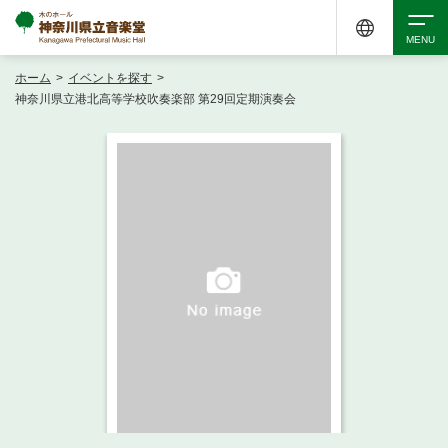
ホーム
>
イベントを探す
>
検索
神奈川県立港北高等学校吹奏楽部 第29回定期演奏会
アクセシビリティ
チケット購入
交通案内
イベントを探す
・ イベント一覧
ご来場案内
・ イベントカレンダー
・ 館内サービス・アクセシビリティ
施設を借りる