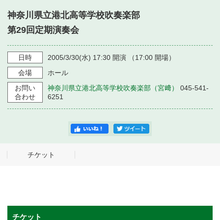
・ フロアマップ
神奈川県立港北高等学校吹奏楽部
・ 施設を借りる
音楽堂について
・ 交通案内
第29回定期演奏会
・ 空き状況
・ よくある質問
・ 音楽堂のご案内
神奈川県立音楽堂
日時
2005/3/30
(水)
17:30
開演 （
17:00
開場）
・ 抽選対象日
SNS
会場
ホール
・ フロアマップ
・ 利用料金
お問い
神奈川県立港北高等学校吹奏楽部（宮﨑）
045-541-
・ 芸術参与
合わせ
6251
・ 建築見学ツアー
チケット
チケット