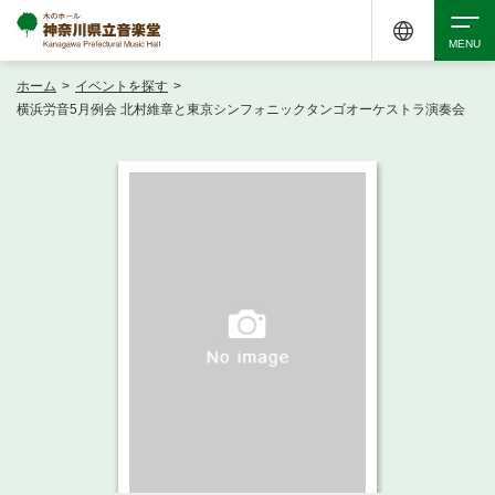
ホーム
>
イベントを探す
>
検索
横浜労音5月例会 北村維章と東京シンフォニックタンゴオーケストラ演奏会
アクセシビリティ
チケット購入
交通案内
イベントを探す
・ イベント一覧
ご来場案内
・ イベントカレンダー
・ 館内サービス・アクセシビリティ
施設を借りる