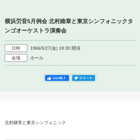
・ フロアマップ
・ 施設を借りる
音楽堂について
・ 交通案内
横浜労音5月例会 北村維章と東京シンフォニックタ
・ 空き状況
・ よくある質問
ンゴオーケストラ演奏会
・ 音楽堂のご案内
神奈川県立音楽堂
・ 抽選対象日
SNS
・ フロアマップ
日時
1966/5/27
(金)
18:30
開演
・ 利用料金
会場
ホール
・ 芸術参与
・ 建築見学ツアー
北村継章と東京シンフォニック