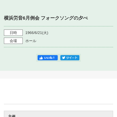
・ フロアマップ
・ 施設を借りる
音楽堂について
・ 交通案内
横浜労音6月例会 フォークソングの夕べ
・ 空き状況
・ よくある質問
・ 音楽堂のご案内
神奈川県立音楽堂
・ 抽選対象日
日時
1966/6/21
(火)
SNS
・ フロアマップ
会場
ホール
・ 利用料金
・ 芸術参与
・ 建築見学ツアー
主催