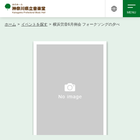
ホーム
>
イベントを探す
>
横浜労音6月例会 フォークソングの夕べ
検索
アクセシビリティ
チケット購入
交通案内
イベントを探す
・ イベント一覧
ご来場案内
・ イベントカレンダー
・ 館内サービス・アクセシビリティ
施設を借りる