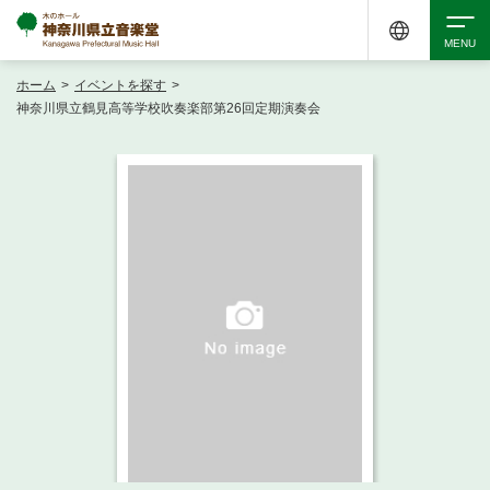
ホーム
>
イベントを探す
>
検索
神奈川県立鶴見高等学校吹奏楽部第26回定期演奏会
アクセシビリティ
チケット購入
交通案内
イベントを探す
・ イベント一覧
ご来場案内
・ イベントカレンダー
・ 館内サービス・アクセシビリティ
施設を借りる