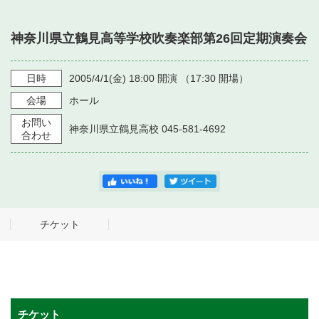
・ フロアマップ
・ 施設を借りる
音楽堂について
・ 交通案内
神奈川県立鶴見高等学校吹奏楽部第26回定期演奏会
・ 空き状況
・ よくある質問
・ 音楽堂のご案内
日時
2005/4/1
(金)
18:00
開演 （
17:30
開場）
神奈川県立音楽堂
・ 抽選対象日
SNS
会場
ホール
・ フロアマップ
・ 利用料金
お問い
神奈川県立鶴見高校 045-581-4692
合わせ
・ 芸術参与
・ 建築見学ツアー
チケット
チケット