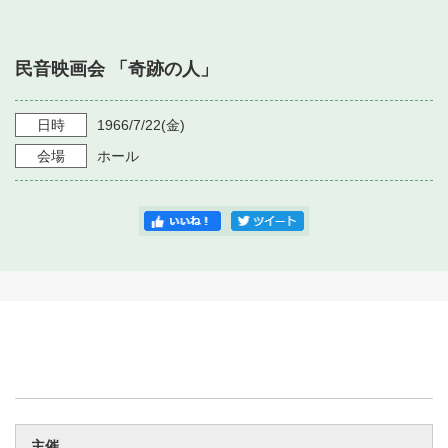
・ フロアマップ
・ 施設を借りる
音楽堂について
・ 交通案内
民音映画会 「奇跡の人」
・ 空き状況
・ よくある質問
・ 音楽堂のご案内
神奈川県立音楽堂
・ 抽選対象日
日時
1966/7/22
(金)
SNS
・ フロアマップ
会場
ホール
・ 利用料金
・ 芸術参与
・ 建築見学ツアー
主催