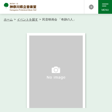
ホーム
>
イベントを探す
>
民音映画会 「奇跡の人」
検索
アクセシビリティ
チケット購入
交通案内
イベントを探す
・ イベント一覧
ご来場案内
・ イベントカレンダー
・ 館内サービス・アクセシビリティ
施設を借りる