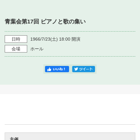
・ フロアマップ
・ 施設を借りる
音楽堂について
・ 交通案内
青葉会第17回 ピアノと歌の集い
・ 空き状況
・ よくある質問
・ 音楽堂のご案内
神奈川県立音楽堂
・ 抽選対象日
日時
1966/7/23
(土)
18:00
開演
SNS
・ フロアマップ
会場
ホール
・ 利用料金
・ 芸術参与
・ 建築見学ツアー
主催