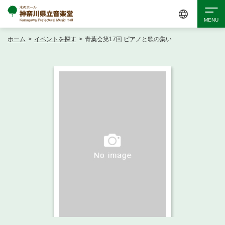
ホーム
>
イベントを探す
>
青葉会第17回 ピアノと歌の集い
検索
アクセシビリティ
チケット購入
交通案内
イベントを探す
・ イベント一覧
ご来場案内
・ イベントカレンダー
・ 館内サービス・アクセシビリティ
施設を借りる