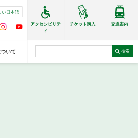
しい日本語
交通案内
アクセシビリテ
チケット購入
ィ
検索
について