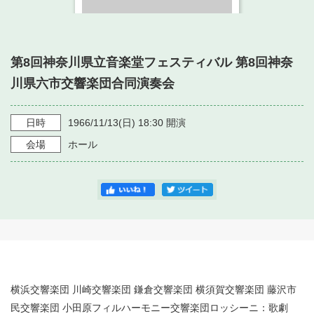
・ フロアマップ
・ 施設を借りる
音楽堂について
・ 交通案内
・ 空き状況
第8回神奈川県立音楽堂フェスティバル 第8回神奈
・ よくある質問
・ 音楽堂のご案内
神奈川県立音楽堂
川県六市交響楽団合同演奏会
・ 抽選対象日
SNS
・ フロアマップ
・ 利用料金
日時
1966/11/13
(日)
18:30
開演
・ 芸術参与
会場
ホール
・ 建築見学ツアー
横浜交響楽団 川崎交響楽団 鎌倉交響楽団 横須賀交響楽団 藤沢市
民交響楽団 小田原フィルハーモニー交響楽団ロッシーニ：歌劇