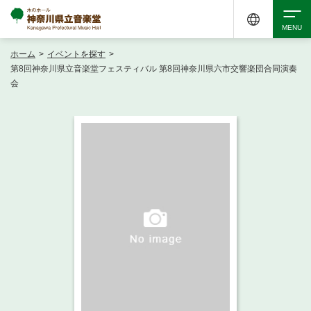
ホーム
>
イベントを探す
>
検索
第8回神奈川県立音楽堂フェスティバル 第8回神奈川県六市交響楽団合同演奏
会
アクセシビリティ
チケット購入
交通案内
イベントを探す
・ イベント一覧
ご来場案内
・ イベントカレンダー
・ 館内サービス・アクセシビリティ
施設を借りる