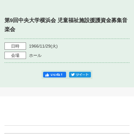
・ フロアマップ
・ 施設を借りる
音楽堂について
・ 交通案内
第9回中央大学横浜会 児童福祉施設援護資金募集音
・ 空き状況
・ よくある質問
楽会
・ 音楽堂のご案内
神奈川県立音楽堂
・ 抽選対象日
SNS
・ フロアマップ
日時
1966/11/29
(火)
・ 利用料金
会場
ホール
・ 芸術参与
・ 建築見学ツアー