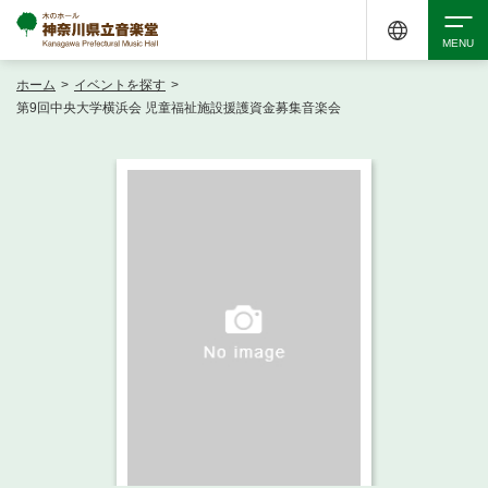
ホーム
>
イベントを探す
>
検索
第9回中央大学横浜会 児童福祉施設援護資金募集音楽会
アクセシビリティ
チケット購入
交通案内
イベントを探す
・ イベント一覧
ご来場案内
・ イベントカレンダー
・ 館内サービス・アクセシビリティ
施設を借りる