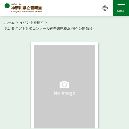
ホーム
>
イベントを探す
>
検索
第14期こども音楽コンクール神奈川県横浜地区(公開録音)
アクセシビリティ
チケット購入
交通案内
イベントを探す
・ イベント一覧
ご来場案内
・ イベントカレンダー
・ 館内サービス・アクセシビリティ
施設を借りる