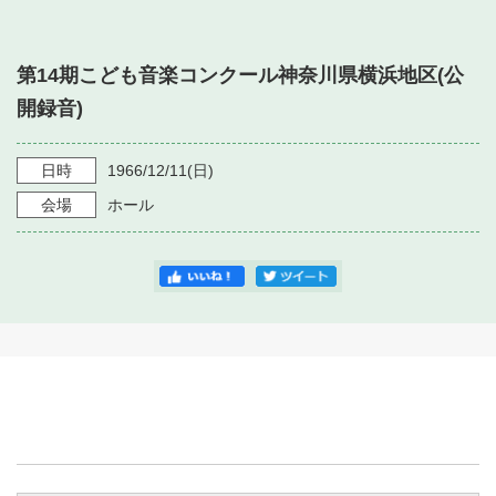
・ フロアマップ
・ 施設を借りる
音楽堂について
・ 交通案内
第14期こども音楽コンクール神奈川県横浜地区(公
・ 空き状況
・ よくある質問
開録音)
・ 音楽堂のご案内
神奈川県立音楽堂
・ 抽選対象日
SNS
・ フロアマップ
日時
1966/12/11
(日)
・ 利用料金
会場
ホール
・ 芸術参与
・ 建築見学ツアー