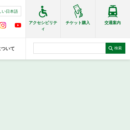
しい日本語
交通案内
アクセシビリテ
チケット購入
ィ
検索
について