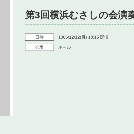
第3回横浜むさしの会演
日時
1966/12/12
(月)
18:15
開演
会場
ホール