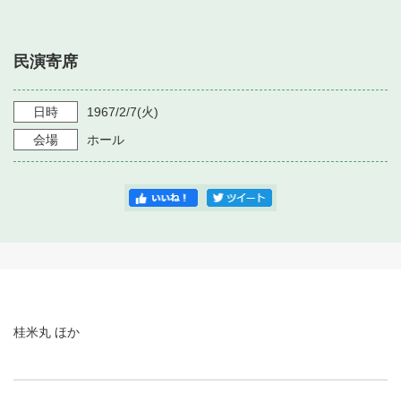
・ フロアマップ
・ 施設を借りる
音楽堂について
・ 交通案内
民演寄席
・ 空き状況
・ よくある質問
・ 音楽堂のご案内
神奈川県立音楽堂
・ 抽選対象日
日時
1967/2/7
(火)
SNS
・ フロアマップ
会場
ホール
・ 利用料金
・ 芸術参与
・ 建築見学ツアー
桂米丸 ほか