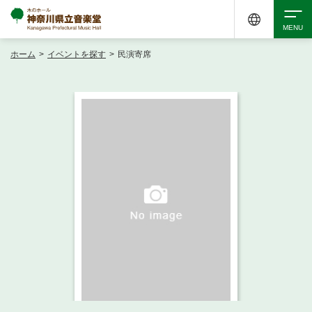
ホーム
>
イベントを探す
>
民演寄席
検索
アクセシビリティ
チケット購入
交通案内
イベントを探す
・ イベント一覧
ご来場案内
・ イベントカレンダー
・ 館内サービス・アクセシビリティ
施設を借りる