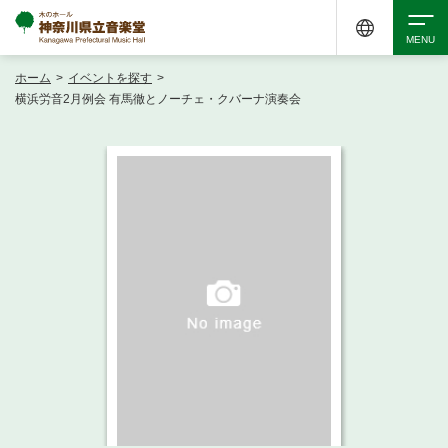
ホーム
>
イベントを探す
>
検索
横浜労音2月例会 有馬徹とノーチェ・クバーナ演奏会
アクセシビリティ
チケット購入
交通案内
イベントを探す
・ イベント一覧
ご来場案内
・ イベントカレンダー
・ 館内サービス・アクセシビリティ
施設を借りる