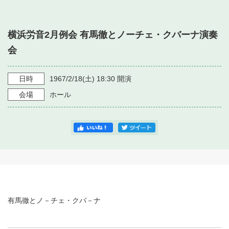
・ フロアマップ
・ 施設を借りる
音楽堂について
・ 交通案内
横浜労音2月例会 有馬徹とノーチェ・クバーナ演奏
・ 空き状況
・ よくある質問
会
・ 音楽堂のご案内
神奈川県立音楽堂
・ 抽選対象日
SNS
・ フロアマップ
日時
1967/2/18
(土)
18:30
開演
・ 利用料金
会場
ホール
・ 芸術参与
・ 建築見学ツアー
有馬徹とノ－チェ・クバ－ナ