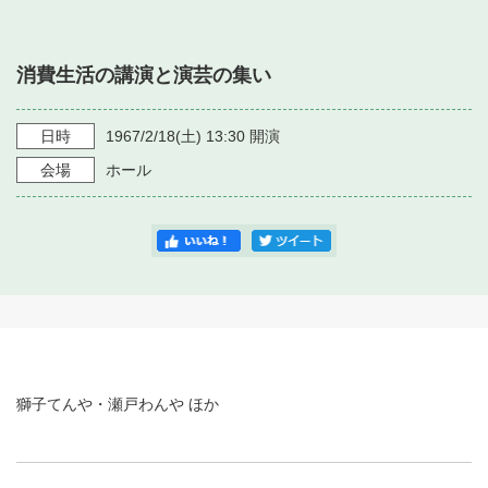
・ フロアマップ
・ 施設を借りる
音楽堂について
・ 交通案内
消費生活の講演と演芸の集い
・ 空き状況
・ よくある質問
・ 音楽堂のご案内
神奈川県立音楽堂
・ 抽選対象日
日時
1967/2/18
(土)
13:30
開演
SNS
・ フロアマップ
会場
ホール
・ 利用料金
・ 芸術参与
・ 建築見学ツアー
獅子てんや・瀬戸わんや ほか