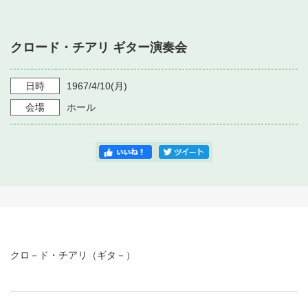
・ フロアマップ
・ 施設を借りる
音楽堂について
・ 交通案内
クロード・チアリ ギター演奏会
・ 空き状況
・ よくある質問
・ 音楽堂のご案内
神奈川県立音楽堂
・ 抽選対象日
日時
1967/4/10
(月)
SNS
・ フロアマップ
会場
ホール
・ 利用料金
・ 芸術参与
・ 建築見学ツアー
クロ－ド・チアリ（ギタ－）