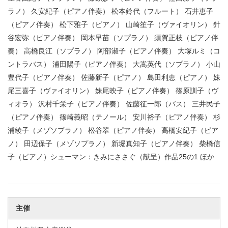
ラノ） 久安紀子（ピアノ伴奏） 松本鈴代（フルート） 石井恵子
（ピアノ伴奏） 松下雅子（ピアノ） 山崎笙子（ヴァイオリン） 針
谷宏弥（ピアノ伴奏） 岡本早苗（ソプラノ） 須賀正枝（ピアノ伴
奏） 高橋良江（ソプラノ） 阿部淑子（ピアノ伴奏） 大塚ルミ（コ
ントラバス） 浦田陽子（ピアノ伴奏） 大嵩英代（ソプラノ） 小山
豊代子（ピアノ伴奏） 佐藤新子（ピアノ） 島田利恵（ピアノ） 妹
尾三喜子（ヴァイオリン） 妹尾映子（ピアノ伴奏） 篠原訓子（ヴ
ィオラ） 沢村千栄子（ピアノ伴奏） 佐藤征一郎（バス） 三井民子
（ピアノ伴奏） 篠崎義昭（テノール） 安川裕子（ピアノ伴奏） 杉
浦綾子（メゾソプラノ） 松谷翠（ピアノ伴奏） 高橋安紀子（ピア
ノ） 田辺保子（メゾソプラノ） 新堀真知子（ピアノ伴奏） 柴橋信
子（ピアノ）シューマン：きみにささぐ（献呈）作品25の1 ほか
主催