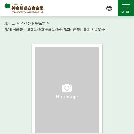
ホーム
>
イベントを探す
>
検索
第16回神奈川県立音楽堂推薦音楽会 第3回神奈川県新人音楽会
アクセシビリティ
チケット購入
交通案内
イベントを探す
・ イベント一覧
ご来場案内
・ イベントカレンダー
・ 館内サービス・アクセシビリティ
施設を借りる