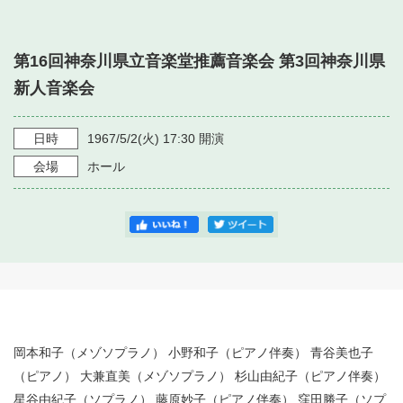
・ フロアマップ
・ 施設を借りる
音楽堂について
・ 交通案内
第16回神奈川県立音楽堂推薦音楽会 第3回神奈川県
・ 空き状況
・ よくある質問
新人音楽会
・ 音楽堂のご案内
神奈川県立音楽堂
・ 抽選対象日
SNS
・ フロアマップ
日時
1967/5/2
(火)
17:30
開演
・ 利用料金
会場
ホール
・ 芸術参与
・ 建築見学ツアー
岡本和子（メゾソプラノ） 小野和子（ピアノ伴奏） 青谷美也子
（ピアノ） 大兼直美（メゾソプラノ） 杉山由紀子（ピアノ伴奏）
星谷由紀子（ソプラノ） 藤原妙子（ピアノ伴奏） 窪田勝子（ソプ