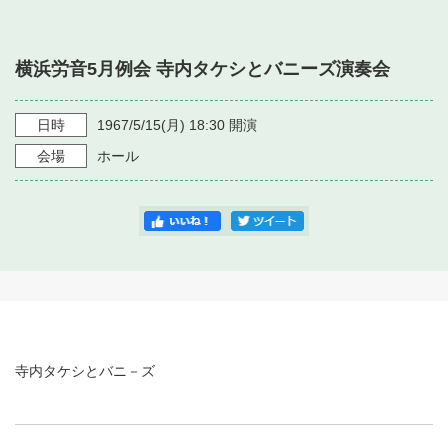
・ フロアマップ
・ 施設を借りる
音楽堂について
・ 交通案内
横浜労音5月例会 寺内タケシとバニーズ演奏会
・ 空き状況
・ よくある質問
・ 音楽堂のご案内
神奈川県立音楽堂
・ 抽選対象日
日時
1967/5/15
(月)
18:30
開演
SNS
・ フロアマップ
会場
ホール
・ 利用料金
・ 芸術参与
・ 建築見学ツアー
寺内タケシとバニ－ズ