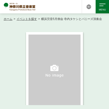
ホーム
>
イベントを探す
>
横浜労音5月例会 寺内タケシとバニーズ演奏会
検索
アクセシビリティ
チケット購入
交通案内
イベントを探す
・ イベント一覧
ご来場案内
・ イベントカレンダー
・ 館内サービス・アクセシビリティ
施設を借りる