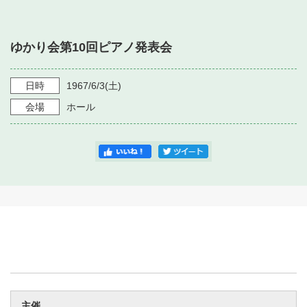
・ フロアマップ
・ 施設を借りる
音楽堂について
・ 交通案内
ゆかり会第10回ピアノ発表会
・ 空き状況
・ よくある質問
・ 音楽堂のご案内
神奈川県立音楽堂
・ 抽選対象日
日時
1967/6/3
(土)
SNS
・ フロアマップ
会場
ホール
・ 利用料金
・ 芸術参与
・ 建築見学ツアー
主催