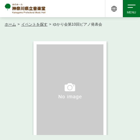
ホーム
>
イベントを探す
>
ゆかり会第10回ピアノ発表会
検索
アクセシビリティ
チケット購入
交通案内
イベントを探す
・ イベント一覧
ご来場案内
・ イベントカレンダー
・ 館内サービス・アクセシビリティ
施設を借りる