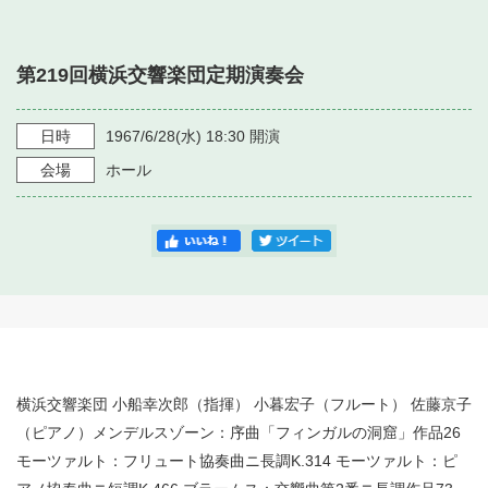
・ フロアマップ
・ 施設を借りる
音楽堂について
・ 交通案内
第219回横浜交響楽団定期演奏会
・ 空き状況
・ よくある質問
・ 音楽堂のご案内
神奈川県立音楽堂
・ 抽選対象日
日時
1967/6/28
(水)
18:30
開演
SNS
・ フロアマップ
会場
ホール
・ 利用料金
・ 芸術参与
・ 建築見学ツアー
横浜交響楽団 小船幸次郎（指揮） 小暮宏子（フルート） 佐藤京子
（ピアノ）メンデルスゾーン：序曲「フィンガルの洞窟」作品26
モーツァルト：フリュート協奏曲ニ長調K.314 モーツァルト：ピ