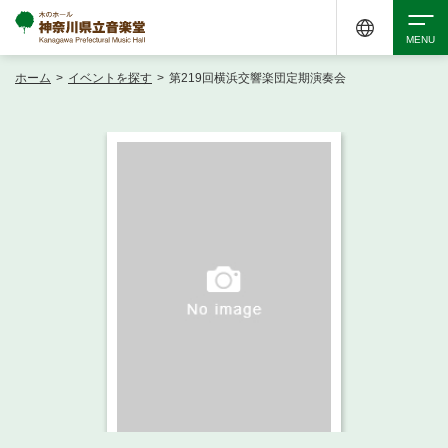
ホーム
>
イベントを探す
>
第219回横浜交響楽団定期演奏会
検索
アクセシビリティ
チケット購入
交通案内
イベントを探す
・ イベント一覧
ご来場案内
・ イベントカレンダー
・ 館内サービス・アクセシビリティ
施設を借りる